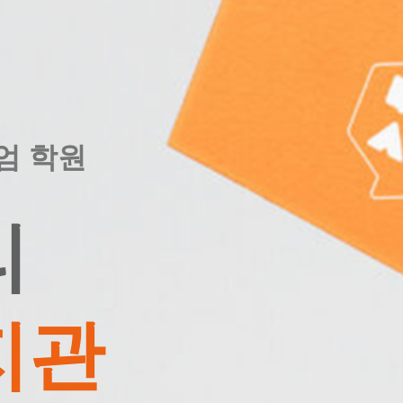
엄 학원
리
지관